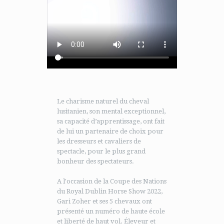
Le charisme naturel du cheval
lusitanien, son mental exceptionnel,
sa capacité d’apprentissage, ont fait
de lui un partenaire de choix pour
les dresseurs et cavaliers de
spectacle, pour le plus grand
bonheur des spectateurs.
A l'occasion de la Coupe des Nations
du Royal Dublin Horse Show 2022,
Gari Zoher et ses 5 chevaux ont
présenté un numéro de haute école
et liberté de haut vol. Éleveur et